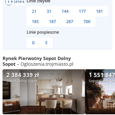
Linie zwykłe
21
31
144
177
181
185
187
287
700
Linie pospieszne
G
S
Rynek Pierwotny Sopot Dolny
Sopot
– Ogloszenia.trojmiasto.pl
2 384 339 zł
1 551 847
Sopot Dolny Sopot
Sopot Dolny So