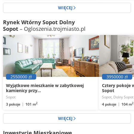
Mieszkanie
3 pokoje
71
m
Mieszkanie
2 pok
2
WIĘCEJ
Rynek Wtórny Sopot Dolny
Sopot
– Ogloszenia.trojmiasto.pl
2550000 zł
3950000 zł
Wyjątkowe mieszkanie w zabytkowej
Cztery pokoje 
kamienicy przy...
Sopot
Sopot
Sopot, Dolny Sopot
2
2
3 pokoje
4 pokoje
101 m
104 m
WIĘCEJ
Inwestycje Mieszkaniowe