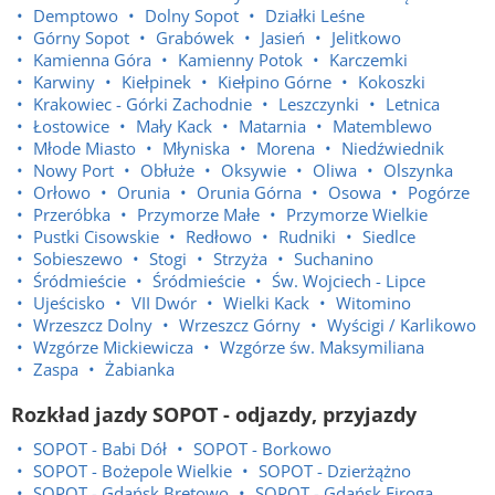
Demptowo
Dolny Sopot
Działki Leśne
Górny Sopot
Grabówek
Jasień
Jelitkowo
Kamienna Góra
Kamienny Potok
Karczemki
Karwiny
Kiełpinek
Kiełpino Górne
Kokoszki
Krakowiec - Górki Zachodnie
Leszczynki
Letnica
Łostowice
Mały Kack
Matarnia
Matemblewo
Młode Miasto
Młyniska
Morena
Niedźwiednik
Nowy Port
Obłuże
Oksywie
Oliwa
Olszynka
Orłowo
Orunia
Orunia Górna
Osowa
Pogórze
Przeróbka
Przymorze Małe
Przymorze Wielkie
Pustki Cisowskie
Redłowo
Rudniki
Siedlce
Sobieszewo
Stogi
Strzyża
Suchanino
Śródmieście
Śródmieście
Św. Wojciech - Lipce
Ujeścisko
VII Dwór
Wielki Kack
Witomino
Wrzeszcz Dolny
Wrzeszcz Górny
Wyścigi / Karlikowo
Wzgórze Mickiewicza
Wzgórze św. Maksymiliana
Zaspa
Żabianka
Rozkład jazdy SOPOT - odjazdy, przyjazdy
SOPOT - Babi Dół
SOPOT - Borkowo
SOPOT - Bożepole Wielkie
SOPOT - Dzierżążno
SOPOT - Gdańsk Brętowo
SOPOT - Gdańsk Firoga