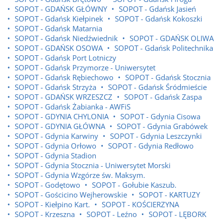
SOPOT - GDAŃSK GŁÓWNY
SOPOT - Gdańsk Jasień
SOPOT - Gdańsk Kiełpinek
SOPOT - Gdańsk Kokoszki
SOPOT - Gdańsk Matarnia
SOPOT - Gdańsk Niedźwiednik
SOPOT - GDAŃSK OLIWA
SOPOT - GDAŃSK OSOWA
SOPOT - Gdańsk Politechnika
SOPOT - Gdańsk Port Lotniczy
SOPOT - Gdańsk Przymorze - Uniwersytet
SOPOT - Gdańsk Rębiechowo
SOPOT - Gdańsk Stocznia
SOPOT - Gdańsk Strzyża
SOPOT - Gdańsk Śródmieście
SOPOT - GDAŃSK WRZESZCZ
SOPOT - Gdańsk Zaspa
SOPOT - Gdańsk Żabianka - AWFiS
SOPOT - GDYNIA CHYLONIA
SOPOT - Gdynia Cisowa
SOPOT - GDYNIA GŁÓWNA
SOPOT - Gdynia Grabówek
SOPOT - Gdynia Karwiny
SOPOT - Gdynia Leszczynki
SOPOT - Gdynia Orłowo
SOPOT - Gdynia Redłowo
SOPOT - Gdynia Stadion
SOPOT - Gdynia Stocznia - Uniwersytet Morski
SOPOT - Gdynia Wzgórze św. Maksym.
SOPOT - Godętowo
SOPOT - Gołubie Kaszub.
SOPOT - Gościcino Wejherowskie
SOPOT - KARTUZY
SOPOT - Kiełpino Kart.
SOPOT - KOŚCIERZYNA
SOPOT - Krzeszna
SOPOT - Leźno
SOPOT - LĘBORK