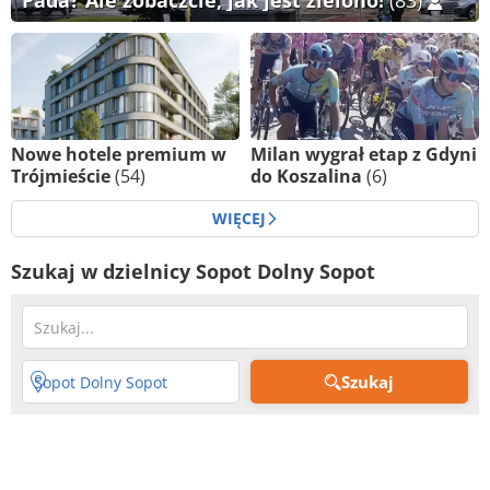
Pada? Ale zobaczcie, jak jest zielono!
(83)
Nowe hotele premium w
Milan wygrał etap z Gdyni
Trójmieście
(54)
do Koszalina
(6)
WIĘCEJ
Szukaj w dzielnicy Sopot Dolny Sopot
Szukaj
Sopot Dolny Sopot