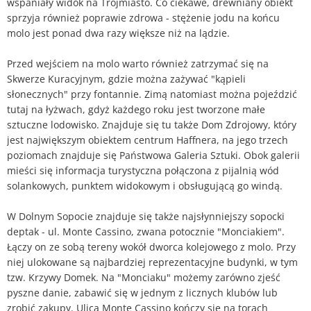
wspaniały widok na Trójmiasto. Co ciekawe, drewniany obiekt
sprzyja również poprawie zdrowa - stężenie jodu na końcu
molo jest ponad dwa razy większe niż na lądzie.
Przed wejściem na molo warto również zatrzymać się na
Skwerze Kuracyjnym, gdzie można zażywać "kąpieli
słonecznych" przy fontannie. Zimą natomiast można pojeździć
tutaj na łyżwach, gdyż każdego roku jest tworzone małe
sztuczne lodowisko. Znajduje się tu także Dom Zdrojowy, który
jest największym obiektem centrum Haffnera, na jego trzech
poziomach znajduje się Państwowa Galeria Sztuki. Obok galerii
mieści się informacja turystyczna połączona z pijalnią wód
solankowych, punktem widokowym i obsługującą go windą.
W Dolnym Sopocie znajduje się także najsłynniejszy sopocki
deptak - ul. Monte Cassino, zwana potocznie "Monciakiem".
Łączy on ze sobą tereny wokół dworca kolejowego z molo. Przy
niej ulokowane są najbardziej reprezentacyjne budynki, w tym
tzw. Krzywy Domek. Na "Monciaku" możemy zarówno zjeść
pyszne danie, zabawić się w jednym z licznych klubów lub
zrobić zakupy. Ulica Monte Cassino kończy się na torach