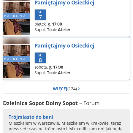
Pamiętajmy o Osieckiej
SIE
7
piątek
,
g.
17:00
Sopot,
Teatr Atelier
Pamiętajmy o Osieckiej
SIE
8
sobota
,
g.
17:00
Sopot,
Teatr Atelier
WIĘCEJ
(124)
Dzielnica Sopot Dolny Sopot
– Forum
Trójmiasto do bani
Mieszkałem w Warszawie, Mieszkałem w Krakowie, teraz
przyszedł czas na trójmiasto i tylko odliczam dni jak będę