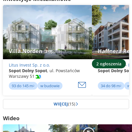
Villa Norden
Haffnera Re
(
3
opinie)
2 ogłoszenia
Litus Invest Sp. z o.o.
Cordia Polska - 
Sopot Dolny Sopot
, ul. Powstańców
Sopot Dolny Sop
Warszawy 51
93 do 145 m
w budowie
34 do 98 m
w 
2
2
WIĘCEJ
(15)
Wideo