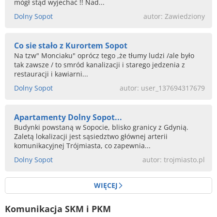
mógł stąd wyjechać !! Nad...
Dolny Sopot
autor: Zawiedziony
Co sie stało z Kurortem Sopot
Na tzw" Monciaku" oprócz tego ,że tłumy ludzi /ale było
tak zawsze / to smród kanalizacji i starego jedzenia z
restauracji i kawiarni...
Dolny Sopot
autor: user_137694317679
Apartamenty Dolny Sopot...
Budynki powstaną w Sopocie, blisko granicy z Gdynią.
Zaletą lokalizacji jest sąsiedztwo głównej arterii
komunikacyjnej Trójmiasta, co zapewnia...
Dolny Sopot
autor: trojmiasto.pl
WIĘCEJ
Komunikacja SKM i PKM