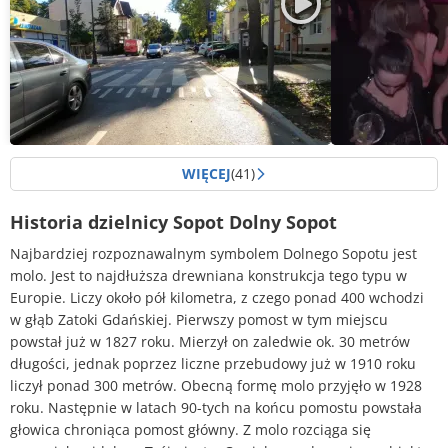
WIĘCEJ
(41)
2813
10328
Historia dzielnicy Sopot Dolny Sopot
Ulica 3 Maja w Sopocie po remoncie
Dyskoteka s
(1)
Atelier - No
Najbardziej rozpoznawalnym symbolem Dolnego Sopotu jest
molo. Jest to najdłuższa drewniana konstrukcja tego typu w
Europie. Liczy około pół kilometra, z czego ponad 400 wchodzi
w głąb Zatoki Gdańskiej. Pierwszy pomost w tym miejscu
powstał już w 1827 roku. Mierzył on zaledwie ok. 30 metrów
długości, jednak poprzez liczne przebudowy już w 1910 roku
liczył ponad 300 metrów. Obecną formę molo przyjęło w 1928
roku. Następnie w latach 90-tych na końcu pomostu powstała
głowica chroniąca pomost główny. Z molo rozciąga się