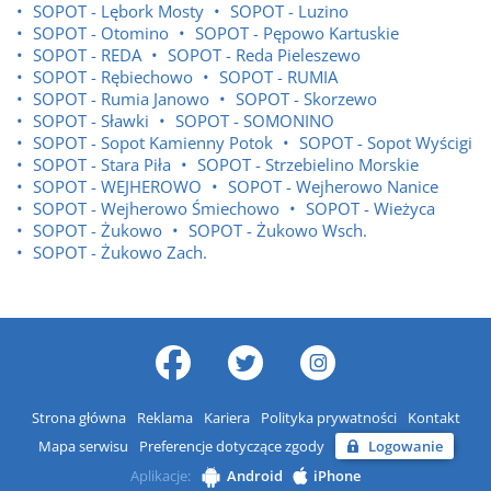
SOPOT - Lębork Mosty
SOPOT - Luzino
SOPOT - Otomino
SOPOT - Pępowo Kartuskie
SOPOT - REDA
SOPOT - Reda Pieleszewo
SOPOT - Rębiechowo
SOPOT - RUMIA
SOPOT - Rumia Janowo
SOPOT - Skorzewo
SOPOT - Sławki
SOPOT - SOMONINO
SOPOT - Sopot Kamienny Potok
SOPOT - Sopot Wyścigi
SOPOT - Stara Piła
SOPOT - Strzebielino Morskie
SOPOT - WEJHEROWO
SOPOT - Wejherowo Nanice
SOPOT - Wejherowo Śmiechowo
SOPOT - Wieżyca
SOPOT - Żukowo
SOPOT - Żukowo Wsch.
SOPOT - Żukowo Zach.
Strona główna
Reklama
Kariera
Polityka prywatności
Kontakt
Mapa serwisu
Preferencje dotyczące zgody
Logowanie
Aplikacje:
Android
iPhone