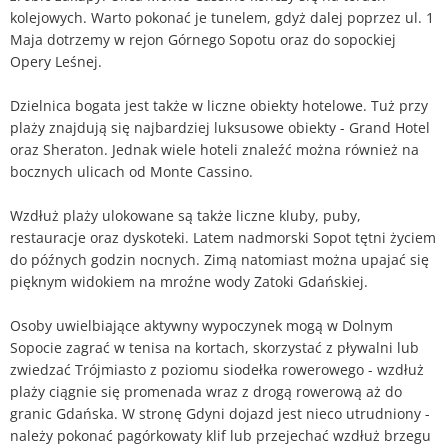
kolejowych. Warto pokonać je tunelem, gdyż dalej poprzez ul. 1
Maja dotrzemy w rejon Górnego Sopotu oraz do sopockiej
Opery Leśnej.
Dzielnica bogata jest także w liczne obiekty hotelowe. Tuż przy
plaży znajdują się najbardziej luksusowe obiekty - Grand Hotel
oraz Sheraton. Jednak wiele hoteli znaleźć można również na
bocznych ulicach od Monte Cassino.
Wzdłuż plaży ulokowane są także liczne kluby, puby,
restauracje oraz dyskoteki. Latem nadmorski Sopot tętni życiem
do późnych godzin nocnych. Zimą natomiast można upajać się
pięknym widokiem na mroźne wody Zatoki Gdańskiej.
Osoby uwielbiające aktywny wypoczynek mogą w Dolnym
Sopocie zagrać w tenisa na kortach, skorzystać z pływalni lub
zwiedzać Trójmiasto z poziomu siodełka rowerowego - wzdłuż
plaży ciągnie się promenada wraz z drogą rowerową aż do
granic Gdańska. W stronę Gdyni dojazd jest nieco utrudniony -
należy pokonać pagórkowaty klif lub przejechać wzdłuż brzegu